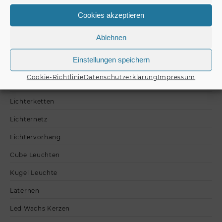
Lavalampen nach Typ
Cookies akzeptieren
Wassersäule
Ablehnen
Plasmakugel
Einstellungen speichern
Discokugeln
Cookie-Richtlinie
Datenschutzerklärung
Impressum
Schallplatten Schutzhüllen
Lichterketten
Lichternetz
Lichtervorhang
Cube Leuchten
Kugel Leuchte
Laternen
Led Wachs Kerzen