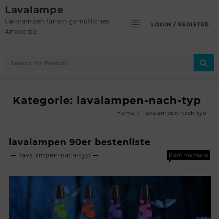
Skip
Lavalampe
to
Lavalampen für ein gemütliches
LOGIN / REGISTER
content
Ambiente
Kategorie:
lavalampen-nach-typ
Home
lavalampen-nach-typ
lavalampen 90er bestenliste
lavalampen-nach-typ
Kommentare
für
deaktiviert
lava
90er
best