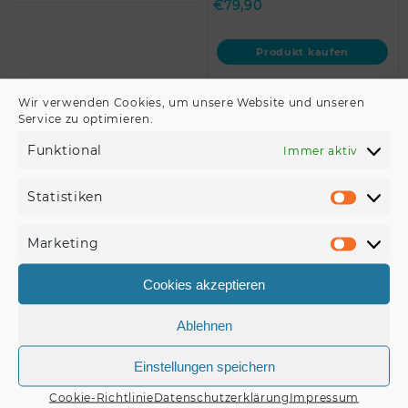
€
79,90
Produkt kaufen
Universalkoffer & -cases
Wir verwenden Cookies, um unsere Website und unseren
Service zu optimieren.
ROADINGER Universal-
Koffer-Case Tour Pro
Funktional
Immer aktiv
82x32x52 schwarz //
ROADINGER Univer…
Statistiken
Statisti
Marketing
Marketi
€
179,00
Cookies akzeptieren
Produkt kaufen
Ablehnen
Einstellungen speichern
Cookie-Richtlinie
Datenschutzerklärung
Impressum