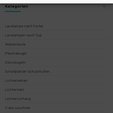
Kategorien
Lavalampe nach Farbe
Lavalampen nach Typ
Wassersäule
Plasmakugel
Discokugeln
Schallplatten Schutzhüllen
Lichterketten
Lichternetz
Lichtervorhang
Cube Leuchten