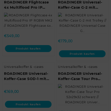
ROADINGER Flightcase
ROADINGER Universal-
4x Multiflood Pro IP
Koffer-Case G-2 mit
RGBW MK2 //
Trolley // ROADINGER
ROADINGER Flightcase
Universal Case G…
4x…
€
549,00
€
179,00
Produkt kaufen
Produkt kaufen
Universalkoffer & -cases
Universalkoffer & -cases
ROADINGER Universal-
ROADINGER Universal-
Koffer-Case SOD-1 mit
Koffer-Case Tour Pro
Trolley // ROADINGER
52x29x32 schwarz //
Universal Case…
ROADINGER Univer…
€
169,00
Produkt kaufen