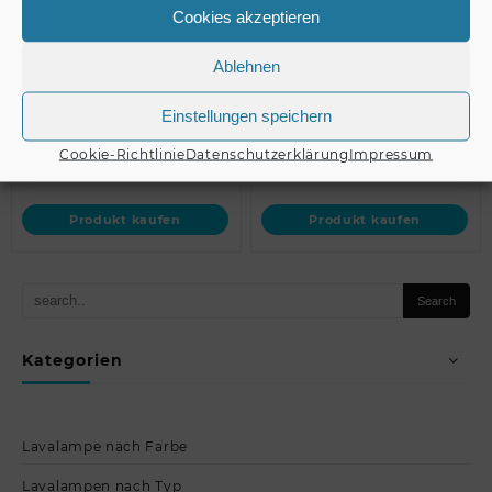
TMH-X12 + EU Case //
41 Hypno Moving-Head
Cookies akzeptieren
EUROLITE Set 4x LED
Spot + Case // EUROLITE
TMH-X12 + EU Case
Set LED TMH…
Ablehnen
Einstellungen speichern
Cookie-Richtlinie
Datenschutzerklärung
Impressum
€
3.449,00
€
1.299,00
Produkt kaufen
Produkt kaufen
Kategorien
Lavalampe nach Farbe
Lavalampen nach Typ