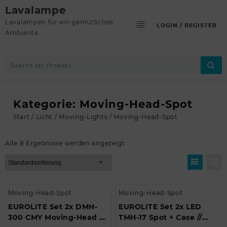
Skip
Lavalampe
to
Lavalampen für ein gemütliches
LOGIN / REGISTER
content
Ambiente
Kategorie:
Moving-Head-Spot
Start
/
Licht
/
Moving-Lights
/ Moving-Head-Spot
Alle 8 Ergebnisse werden angezeigt
Moving-Head-Spot
Moving-Head-Spot
EUROLITE Set 2x DMH-
EUROLITE Set 2x LED
300 CMY Moving-Head +
TMH-17 Spot + Case //