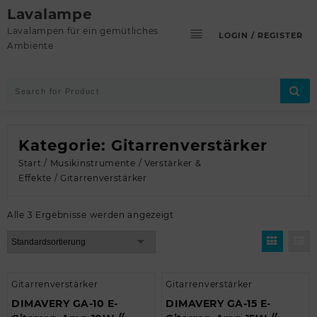
Skip
Lavalampe
to
Lavalampen für ein gemütliches
LOGIN / REGISTER
content
Ambiente
Kategorie:
Gitarrenverstärker
Start
/
Musikinstrumente
/
Verstärker &
Effekte
/ Gitarrenverstärker
Alle 3 Ergebnisse werden angezeigt
Gitarrenverstärker
Gitarrenverstärker
DIMAVERY GA-10 E-
DIMAVERY GA-15 E-