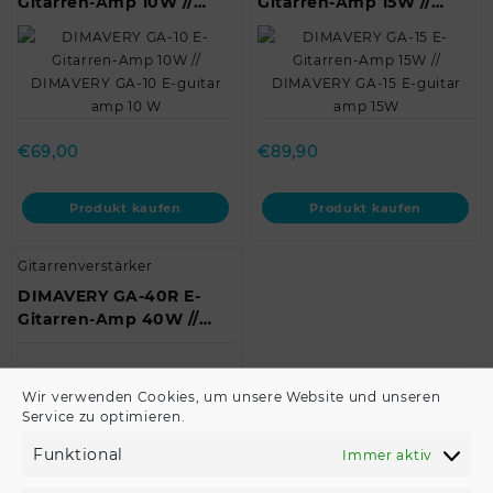
Gitarren-Amp 10W //
Gitarren-Amp 15W //
DIMAVERY GA-10 E-
DIMAVERY GA-15 E-guitar
guitar amp 10 W
amp 15W
€
69,00
€
89,90
Produkt kaufen
Produkt kaufen
Gitarrenverstärker
DIMAVERY GA-40R E-
Gitarren-Amp 40W //
DIMAVERY GA-40R E-
guitar amp 40W
€
159,00
Wir verwenden Cookies, um unsere Website und unseren
Service zu optimieren.
Produkt kaufen
Funktional
Immer aktiv