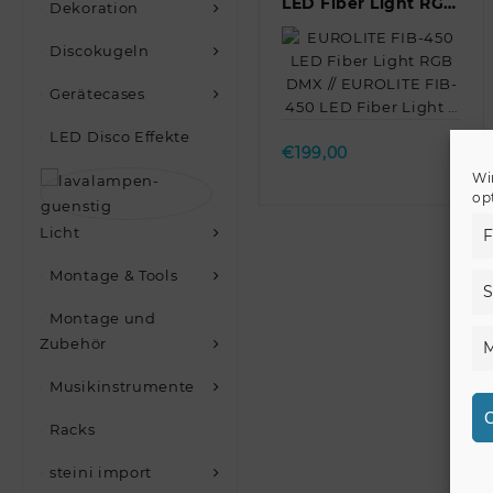
LED Fiber Light RGB
Dekoration
DMX // EUROLITE
FIB-450 LED Fiber
Discokugeln
Light …
Gerätecases
Quick view
LED Disco Effekte
€
199,00
Wi
op
Licht
F
Montage & Tools
S
Montage und
Zubehör
M
Musikinstrumente
C
Racks
steini import