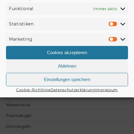
€
29,90
Funktional
Immer aktiv
Produkt kaufen
Statistiken
Statisti
Marketing
Marketi
Cookies akzeptieren
Kategorien
Ablehnen
Einstellungen speichern
Lavalampe nach Farbe
Cookie-Richtlinie
Datenschutzerklärung
Impressum
Lavalampen nach Typ
Wassersäule
Plasmakugel
Discokugeln