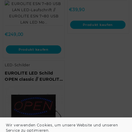
EUROLITE ESN 7×80 USB
EUROLITE ESN Remote
LAN LED Mo…
control (IR)
€
39,90
Produkt kaufen
€
249,00
Produkt kaufen
LED-Schilder
EUROLITE LED Schild
OPEN classic // EUROLITE
LED Sign OPEN classic
Wir verwenden Cookies, um unsere Website und unseren
Service zu optimieren.