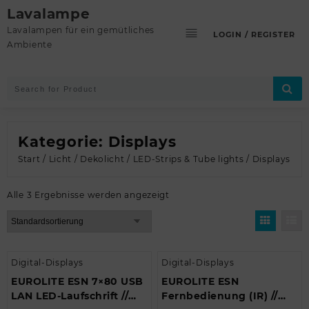
Skip
Lavalampe
to
Lavalampen für ein gemütliches
LOGIN / REGISTER
content
Ambiente
Kategorie:
Displays
Start
/
Licht
/
Dekolicht
/
LED-Strips & Tube lights
/ Displays
Alle 3 Ergebnisse werden angezeigt
Digital-Displays
Digital-Displays
EUROLITE ESN 7×80 USB
EUROLITE ESN
LAN LED-Laufschrift //
Fernbedienung (IR) //