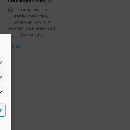
Stahlkugel-Ecke, 3
Schenkel 41mm //
ROADINGER Steel
Call Corner, 3 …
Quick view
€
0,90
atistiken
rketing
rn