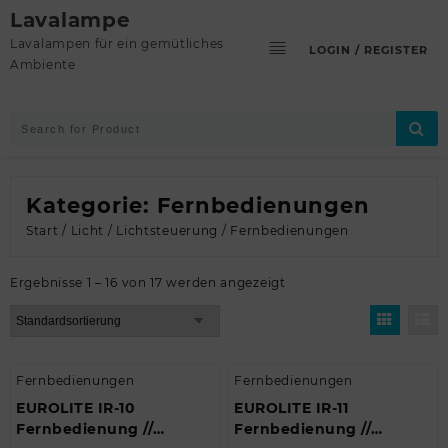
Skip
Lavalampe
to
Lavalampen für ein gemütliches
LOGIN / REGISTER
content
Ambiente
Kategorie:
Fernbedienungen
Start
/
Licht
/
Lichtsteuerung
/ Fernbedienungen
Ergebnisse 1 – 16 von 17 werden angezeigt
Fernbedienungen
Fernbedienungen
EUROLITE IR-10
EUROLITE IR-11
Fernbedienung //
Fernbedienung //