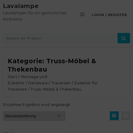
Skip
Lavalampe
to
Lavalampen für ein gemütliches
LOGIN / REGISTER
content
Ambiente
Kategorie:
Truss-Möbel &
Thekenbau
Start
/
Montage und
Zubehör
/
Hardware
/
Traversen
/
Zubehör für
Traversen
/ Truss-Möbel & Thekenbau
Einzelnes Ergebnis wird angezeigt