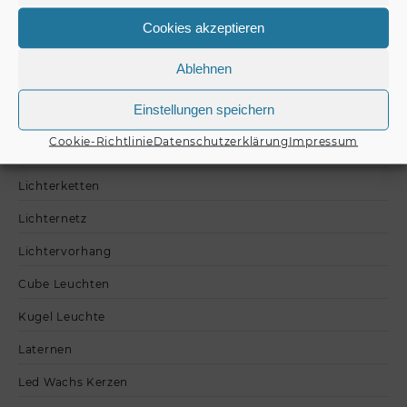
Lavalampen nach Typ
Cookies akzeptieren
Wassersäule
Ablehnen
Plasmakugel
Einstellungen speichern
Discokugeln
Cookie-Richtlinie
Datenschutzerklärung
Impressum
Schallplatten Schutzhüllen
Lichterketten
Lichternetz
Lichtervorhang
Cube Leuchten
Kugel Leuchte
Laternen
Led Wachs Kerzen