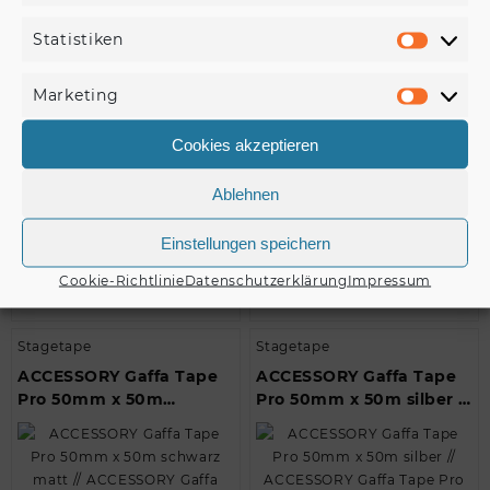
Stagetape
Stagetape
Statistiken
Statisti
ACCESSORY Gaffa Tape
ACCESSORY Gaffa Tape
Pro 50mm x 50m rot //
Pro 50mm x 50m
Marketing
ACCESSORY Gaffa Tape
schwarz // ACCESSORY
Marketi
Pro 50mm x 50…
Gaffa Tape Pro 50mm …
Cookies akzeptieren
Ablehnen
€
8,50
€
8,50
Einstellungen speichern
Cookie-Richtlinie
Datenschutzerklärung
Impressum
Produkt kaufen
Produkt kaufen
Stagetape
Stagetape
ACCESSORY Gaffa Tape
ACCESSORY Gaffa Tape
Pro 50mm x 50m
Pro 50mm x 50m silber //
schwarz matt //
ACCESSORY Gaffa Tape
ACCESSORY Gaffa Tape
Pro 50mm x…
Pro …