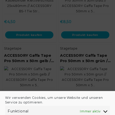
ACCESSORY BS-1 Tie Str…
€
4,50
€
8,50
Produkt kaufen
Produkt kaufen
Stagetape
Stagetape
ACCESSORY Gaffa Tape
ACCESSORY Gaffa Tape
Pro 50mm x 50m gelb //
Pro 50mm x 50m grün //
ACCESSORY Gaffa Tape
ACCESSORY Gaffa Tape
Pro 50mm x 5…
Pro 50mm x 5…
€
8,50
€
8,50
Wir verwenden Cookies, um unsere Website und unseren
Service zu optimieren.
Produkt kaufen
Produkt kaufen
Funktional
Immer aktiv