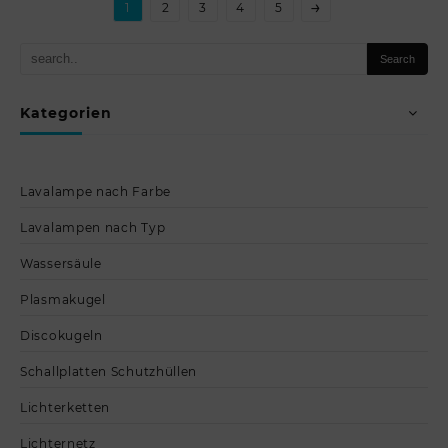
→
1
2
3
4
5
Kategorien
Lavalampe nach Farbe
Lavalampen nach Typ
Wassersäule
Plasmakugel
Discokugeln
Schallplatten Schutzhüllen
Lichterketten
Lichternetz