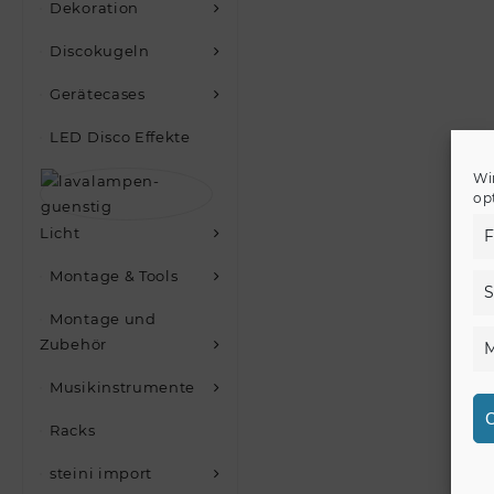
Dekoration
Discokugeln
Gerätecases
LED Disco Effekte
Wi
op
Licht
F
Montage & Tools
S
Montage und
Zubehör
M
Musikinstrumente
C
Racks
steini import