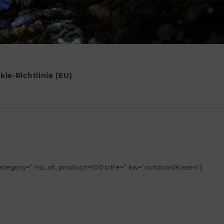
kie-Richtlinie (EU)
gory=“ no_of_product=100 title=“ kw=’outdoor|Kissen‘]