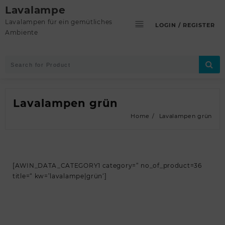
Skip
Lavalampe
to
Lavalampen für ein gemütliches
LOGIN / REGISTER
content
Ambiente
Lavalampen grün
Home
Lavalampen grün
[AWIN_DATA_CATEGORY1 category=“ no_of_product=36
title=“ kw=’lavalampe|grün‘]