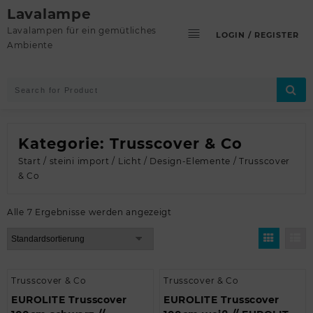
Skip
Lavalampe
to
Lavalampen für ein gemütliches
LOGIN / REGISTER
content
Ambiente
Kategorie:
Trusscover & Co
Start
/
steini import
/
Licht
/
Design-Elemente
/ Trusscover
& Co
Alle 7 Ergebnisse werden angezeigt
Trusscover & Co
Trusscover & Co
EUROLITE Trusscover
EUROLITE Trusscover