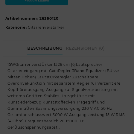
Produkt kaufen
Artikelnummer:
26360120
Kategorie:
Gitarrenverstärker
BESCHREIBUNG
REZENSIONEN (0)
15WGitarrenverstÜrker 1526 cm (6)Lautsprecher
Gitarreneingang mit GainRegler 3Band Equalizer (BÜsse
Mitten Höhen) LautstÜrkeregler Zuschaltbare
OverdriveFunktion mit separatem Regler für Verzerrtiefe
Kopfhörerausgang Ausgang zur Signalverarbeitung mit
weiteren GerÜten Stabiles HolzgehÜuse mit
Kunstlederbezug Kunststoffecken Tragegriff und
GummifüÜen Spannungsversorgung 230 V AC 50 Hz
Gesamtanschlusswert 3000 W Ausgangsleistung 15 W RMS
(4 Ohm) Frequenzbereich 20 15000 Hz
GerÜuschspannungsabst…