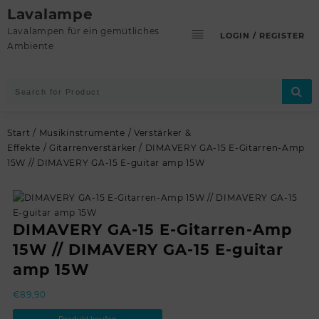
Skip
Lavalampe
to
Lavalampen für ein gemütliches
LOGIN / REGISTER
content
Ambiente
Start
/
Musikinstrumente
/
Verstärker &
Effekte
/
Gitarrenverstärker
/ DIMAVERY GA-15 E-Gitarren-Amp
15W // DIMAVERY GA-15 E-guitar amp 15W
DIMAVERY GA-15 E-Gitarren-Amp
15W // DIMAVERY GA-15 E-guitar
amp 15W
€
89,90