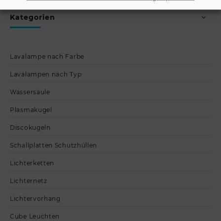
Kategorien
Lavalampe nach Farbe
Lavalampen nach Typ
Wassersäule
Plasmakugel
Discokugeln
Schallplatten Schutzhüllen
Lichterketten
Lichternetz
Lichtervorhang
Cube Leuchten