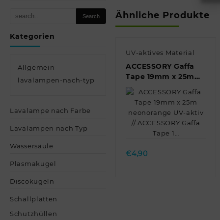
Ähnliche Produkte
Kategorien
UV-aktives Material
ACCESSORY Gaffa
Allgemein
Tape 19mm x 25m
lavalampen-nach-typ
neonorange UV-
aktiv // ACCESSORY
Gaffa Tape 1…
Lavalampe nach Farbe
Quick view
Lavalampen nach Typ
Wassersäule
€
4,90
Plasmakugel
Discokugeln
Schallplatten
Schutzhüllen