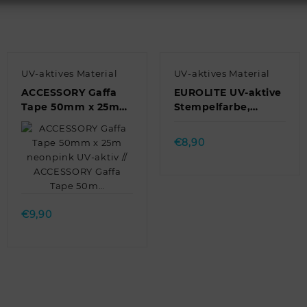
UV-aktives Material
UV-aktives Material
ACCESSORY Gaffa
EUROLITE UV-aktive
Tape 50mm x 25m
Stempelfarbe,
neonpink UV-aktiv //
transparent rot,
Quick view
ACCESSORY Gaffa
50ml // EUROLITE
€
8,90
Tape 50m…
UV-active …
Quick view
€
9,90