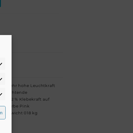
atistiken
ar Sehr hohe Leuchtkraft
achleuchtende
rketing
ch 12 % Klebekraft auf
mm Farbe Pink
rn
m Gewicht 018 kg