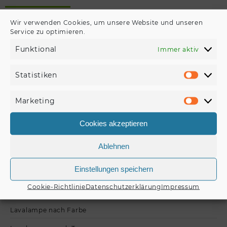
Wir verwenden Cookies, um unsere Website und unseren
Füße
Service zu optimieren.
ACCESSORY Gummifuß
Funktional
Immer aktiv
klein mit Stahlring //
ACCESSORY Rubber
Foot,diameter 25mm…
Statistiken
€
1,10
Statisti
Marketing
Produkt kaufen
Marketi
Cookies akzeptieren
Ablehnen
Einstellungen speichern
Kategorien
Cookie-Richtlinie
Datenschutzerklärung
Impressum
Lavalampe nach Farbe