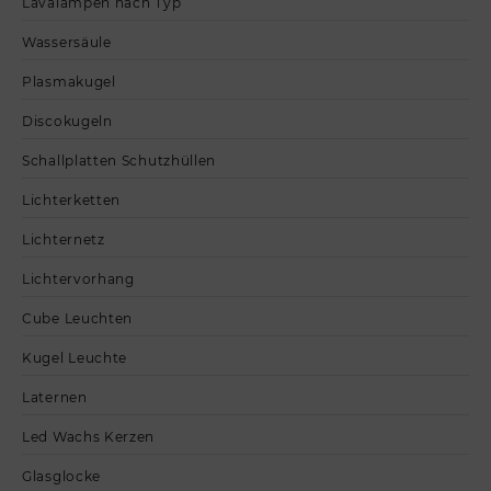
Lavalampen nach Typ
Wassersäule
Plasmakugel
Discokugeln
Schallplatten Schutzhüllen
Lichterketten
Lichternetz
Lichtervorhang
Cube Leuchten
Kugel Leuchte
Laternen
Led Wachs Kerzen
Glasglocke