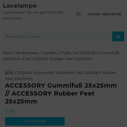
Skip
Lavalampe
to
Lavalampen für ein gemütliches
LOGIN / REGISTER
content
Ambiente
Start
/
Gerätecases
/
Casebau
/
Füße
/ ACCESSORY Gummifuß
25x25mm // ACCESSORY Rubber Feet 25x25mm
ACCESSORY Gummifuß 25x25mm
// ACCESSORY Rubber Feet
25x25mm
€
1,90
Produkt kaufen