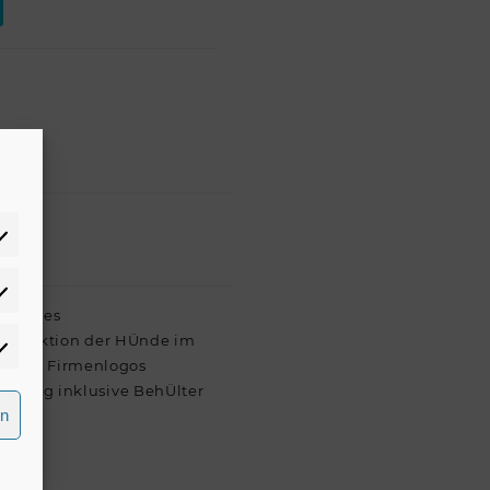
atistiken
rung des
sinfektion der HÜnde im
rketing
en von Firmenlogos
eferung inklusive BehÜlter
rn