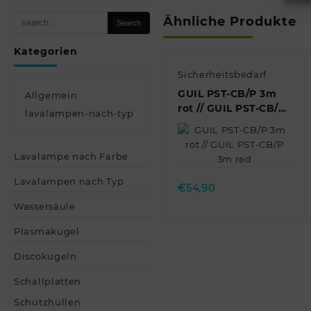
Ähnliche Produkte
Kategorien
Sicherheitsbedarf
GUIL PST-CB/P 3m
Allgemein
rot // GUIL PST-CB/P
lavalampen-nach-typ
3m red
Quick view
Lavalampe nach Farbe
Lavalampen nach Typ
€
54,90
Wassersäule
Plasmakugel
Discokugeln
Schallplatten
Schutzhüllen