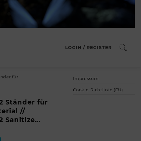
LOGIN / REGISTER
nder für
Impressum
Cookie-Richtlinie (EU)
 Ständer für
rial //
 Sanitize…