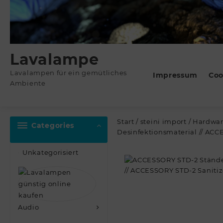
Lavalampe
Lavalampen für ein gemütliches
Impressum
Coo
Ambiente
Start
/
steini import
/
Hardwa
Categories
Desinfektionsmaterial // ACC
Unkategorisiert
Audio