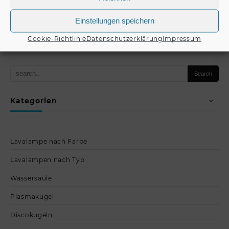
€
59,90
€
42,90
Einstellungen speichern
Produkt kaufen
Produkt kaufen
Cookie-Richtlinie
Datenschutzerklärung
Impressum
Kategorien
Lavalampe nach Farbe
Lavalampen nach Typ
Wassersäule
Plasmakugel
Discokugeln