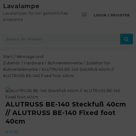
Skip
Lavalampe
to
Lavalampen für ein gemütliches
LOGIN / REGISTER
content
Ambiente
Start
/
Montage und
Zubehör
/
Hardware
/
Bühnenelemente
/
Zubehör für
Bühnenelemente
/ ALUTRUSS BE-140 Steckfuß 40cm //
ALUTRUSS BE-140 Fixed foot 40cm
ALUTRUSS BE-140 Steckfuß 40cm
// ALUTRUSS BE-140 Fixed foot
40cm
€
13,90