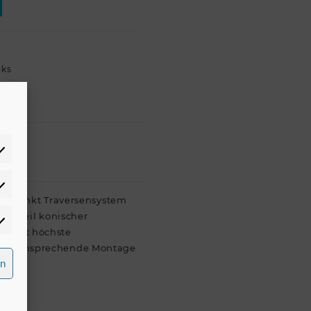
cks
atistiken
n 2Punkt Traversensystem
Vorteil konischer
rketing
 damit höchste
tisch ansprechende Montage
rn