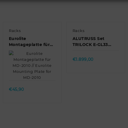
Racks
Racks
Eurolite
ALUTRUSS Set
Montageplatte für
TRILOCK E-GL33
MD-2010 // Eurolite
2000 + Trusswagen
Quick view
Mounting Plate for
// ALUTRUSS Set
€
1.899,00
MD-2010
TRILOCK E-GL33 …
Quick view
€
45,90