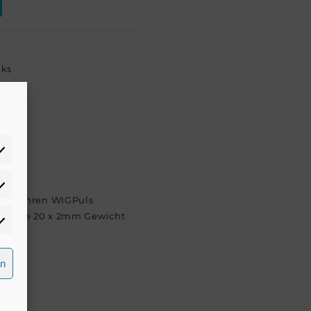
cks
atistiken
Üverfahren WIGPuls
 StÜrke 20 x 2mm Gewicht
rketing
rn