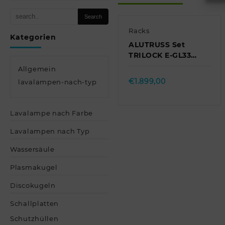
Racks
Kategorien
ALUTRUSS Set
TRILOCK E-GL33
2000 + Trusswagen
Quick view
Allgemein
// ALUTRUSS Set
€
1.899,00
lavalampen-nach-typ
TRILOCK E-GL33 …
Lavalampe nach Farbe
Lavalampen nach Typ
Wassersäule
Plasmakugel
Discokugeln
Schallplatten
Schutzhüllen