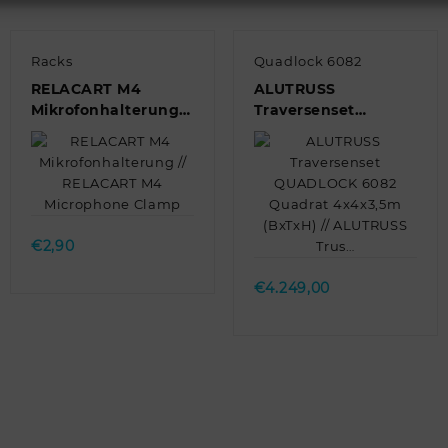
Racks
Quadlock 6082
RELACART M4
ALUTRUSS
Mikrofonhalterung //
Traversenset
RELACART M4
QUADLOCK 6082
Microphone Clamp
Quadrat 4x4x3,5m
(BxTxH) // ALUTRUSS
Trus…
Quick view
Quick view
€
2,90
€
4.249,00