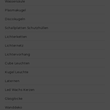
Wassersäule
Plasmakugel
Discokugeln
Schallplatten Schutzhüllen
Lichterketten
Lichternetz
Lichtervorhang
Cube Leuchten
Kugel Leuchte
Laternen
Led Wachs Kerzen
Glasglocke
Wanddeko