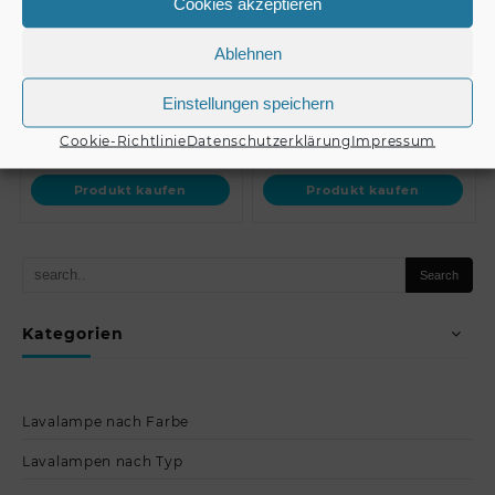
Cookies akzeptieren
// ALUTRUSS Base Plate
ALUTRUSS QUICK-LOCK
BP-30S 80×80…
GL33/34 Endcap
Ablehnen
Einstellungen speichern
€
241,08
€
14,50
Cookie-Richtlinie
Datenschutzerklärung
Impressum
Produkt kaufen
Produkt kaufen
Kategorien
Lavalampe nach Farbe
Lavalampen nach Typ