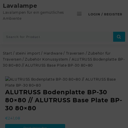
Skip
Lavalampe
to
Lavalampen für ein gemütliches
LOGIN / REGISTER
content
Ambiente
Start
/
steini import
/
Hardware
/
Traversen
/
Zubehör für
Traversen
/
Zubehör Konussystem
/ ALUTRUSS Bodenplatte BP-
30 80×80 // ALUTRUSS Base Plate BP-30 80×80
ALUTRUSS Bodenplatte BP-30
80×80 // ALUTRUSS Base Plate BP-
30 80×80
€
241,08