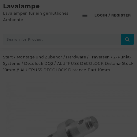
Skip
Lavalampe
to
Lavalampen für ein gemütliches
LOGIN / REGISTER
content
Ambiente
Start
/
Montage und Zubehör
/
Hardware
/
Traversen
/
2-Punkt-
Systeme
/
Decolock DQ2
/ ALUTRUSS DECOLOCK Distanz-Stück
10mm // ALUTRUSS DECOLOCK Distance-Part 10mm