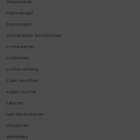
Wassersäule
Plasmakugel
Discokugeln
Schallplatten Schutzhüllen
Lichterketten
Lichternetz
Lichtervorhang
Cube Leuchten
Kugel Leuchte
Laternen
Led Wachs Kerzen
Glasglocke
Wanddeko