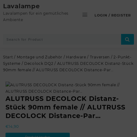
Skip
Lavalampe
to
Lavalampen für ein gemütliches
LOGIN / REGISTER
content
Ambiente
Start
/
Montage und Zubehör
/
Hardware
/
Traversen
/
2-Punkt-
Systeme
/
Decolock DQ2
/ ALUTRUSS DECOLOCK Distanz-Stück
90mm female // ALUTRUSS DECOLOCK Distance-Par…
ALUTRUSS DECOLOCK Distanz-
Stück 90mm female // ALUTRUSS
DECOLOCK Distance-Par…
€
14,90