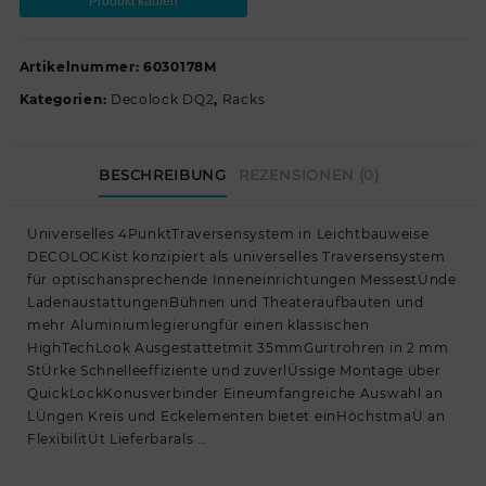
Produkt kaufen
Artikelnummer:
6030178M
Kategorien:
Decolock DQ2
,
Racks
BESCHREIBUNG
REZENSIONEN (0)
Universelles 4PunktTraversensystem in Leichtbauweise
DECOLOCKist konzipiert als universelles Traversensystem
für optischansprechende Inneneinrichtungen MessestÜnde
LadenaustattungenBühnen und Theateraufbauten und
mehr Aluminiumlegierungfür einen klassischen
HighTechLook Ausgestattetmit 35mmGurtrohren in 2 mm
StÜrke Schnelleeffiziente und zuverlÜssige Montage über
QuickLockKonusverbinder Eineumfangreiche Auswahl an
LÜngen Kreis und Eckelementen bietet einHöchstmaÜ an
FlexibilitÜt Lieferbarals …