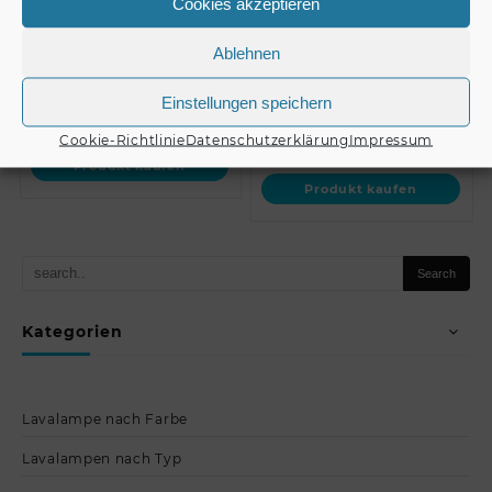
Cookies akzeptieren
Mounting Plate for MD-
RELACART M4
2010
Microphone Clamp
Ablehnen
Einstellungen speichern
€
45,90
€
2,90
Cookie-Richtlinie
Datenschutzerklärung
Impressum
Produkt kaufen
Produkt kaufen
Kategorien
Lavalampe nach Farbe
Lavalampen nach Typ