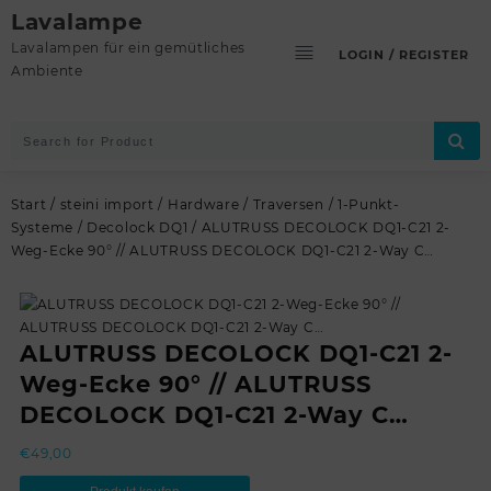
Skip
Lavalampe
to
Lavalampen für ein gemütliches
LOGIN / REGISTER
content
Ambiente
Start
/
steini import
/
Hardware
/
Traversen
/
1-Punkt-
Systeme
/
Decolock DQ1
/ ALUTRUSS DECOLOCK DQ1-C21 2-
Weg-Ecke 90° // ALUTRUSS DECOLOCK DQ1-C21 2-Way C…
ALUTRUSS DECOLOCK DQ1-C21 2-
Weg-Ecke 90° // ALUTRUSS
DECOLOCK DQ1-C21 2-Way C…
€
49,00