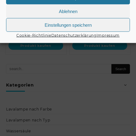
DECOLOCK DQ1-SC23 2…
DECOLOCK DQ1-500 1-
way…
Ablehnen
Einstellungen speichern
€
74,90
€
29,90
Cookie-Richtlinie
Datenschutzerklärung
Impressum
Produkt kaufen
Produkt kaufen
Kategorien
Lavalampe nach Farbe
Lavalampen nach Typ
Wassersäule