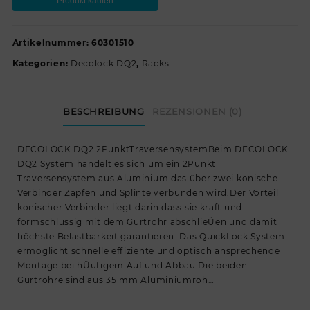
Produkt kaufen
Artikelnummer:
60301510
Kategorien:
Decolock DQ2
,
Racks
BESCHREIBUNG
REZENSIONEN (0)
DECOLOCK DQ2 2PunktTraversensystemBeim DECOLOCK
DQ2 System handelt es sich um ein 2Punkt
Traversensystem aus Aluminium das über zwei konische
Verbinder Zapfen und Splinte verbunden wird.Der Vorteil
konischer Verbinder liegt darin dass sie kraft und
formschlüssig mit dem Gurtrohr abschlieÜen und damit
höchste Belastbarkeit garantieren. Das QuickLock System
ermöglicht schnelle effiziente und optisch ansprechende
Montage bei hÜufigem Auf und Abbau.Die beiden
Gurtrohre sind aus 35 mm Aluminiumroh…