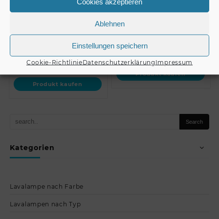
Cookies akzeptieren
PAS-210 MK3 //
Lang (bis 25kg nach
OMNITRONIC
BGV C1, 12-fach)
Wallbracket for PAS-21…
Ablehnen
Einstellungen speichern
€
4,99
€
49,90
Cookie-Richtlinie
Datenschutzerklärung
Impressum
Produkt kaufen
Produkt kaufen
Kategorien
Lavalampe nach Farbe
Lavalampen nach Typ