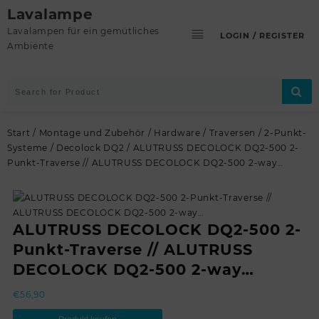
Skip
Lavalampe
to
Lavalampen für ein gemütliches
LOGIN / REGISTER
content
Ambiente
Start
/
Montage und Zubehör
/
Hardware
/
Traversen
/
2-Punkt-
Systeme
/
Decolock DQ2
/ ALUTRUSS DECOLOCK DQ2-500 2-
Punkt-Traverse // ALUTRUSS DECOLOCK DQ2-500 2-way…
ALUTRUSS DECOLOCK DQ2-500 2-
Punkt-Traverse // ALUTRUSS
DECOLOCK DQ2-500 2-way…
€
56,90