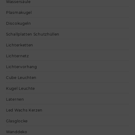
Wassersäule
Plasmakugel
Discokugeln
Schallplatten Schutzhüllen
Lichterketten
Lichternetz
Lichtervorhang
Cube Leuchten
Kugel Leuchte
Laternen
Led Wachs Kerzen
Glasglocke
Wanddeko