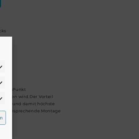
cks
atistiken
 ein 3Punkt
bunden wird.Der Vorteil
rketing
lieÜen und damit höchste
tisch ansprechende Montage
rn