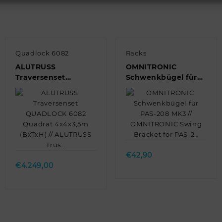
Quadlock 6082
Racks
ALUTRUSS
OMNITRONIC
Traversenset
Schwenkbügel für
QUADLOCK 6082
PAS-208 MK3 //
Quadrat 4x4x3,5m
OMNITRONIC Swing
(BxTxH) // ALUTRUSS
Bracket for PAS-2…
Trus…
Quick view
Quick view
€
42,90
€
4.249,00