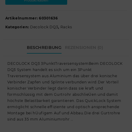
Produkt kaufen
Artikelnummer:
60301636
Kategorien:
Decolock DQ3
,
Racks
BESCHREIBUNG
REZENSIONEN (0)
DECOLOCK DQ3 3PunktTraversensystemBeim DECOLOCK
DQ3 System handelt es sich um ein 3Punkt
Traversensystem aus Aluminium das über drei konische
Verbinder Zapfen und Splinte verbunden wird.Der Vorteil
konischer Verbinder liegt darin dass sie kraft und
formschlüssig mit dem Gurtrohr abschlieÜen und damit
höchste Belastbarkeit garantieren. Das QuickLock System
ermöglicht schnelle effiziente und optisch ansprechende
Montage bei hÜufigem Auf und Abbau.Die drei Gurtrohre
sind aus 35 mm Aluminiumrohr …