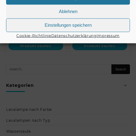
Kettenverbindungsglied/Stahlseil/Fang…
Screen /
Tischverkleidung 280
Ablehnen
x…
Einstellungen speichern
€
14,90
€
189,00
Cookie-Richtlinie
Datenschutzerklärung
Impressum
Produkt kaufen
Produkt kaufen
Kategorien
Lavalampe nach Farbe
Lavalampen nach Typ
Wassersäule