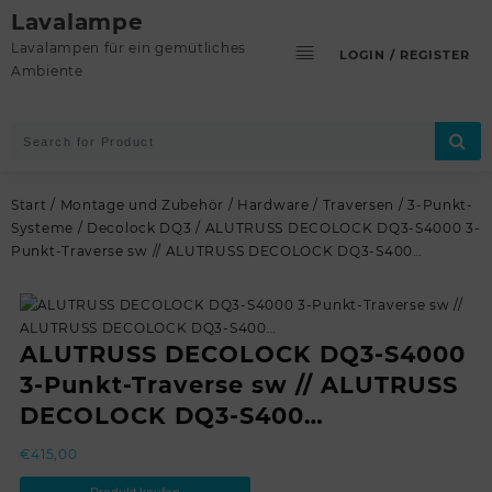
Skip
Lavalampe
to
Lavalampen für ein gemütliches
LOGIN / REGISTER
content
Ambiente
Start
/
Montage und Zubehör
/
Hardware
/
Traversen
/
3-Punkt-
Systeme
/
Decolock DQ3
/ ALUTRUSS DECOLOCK DQ3-S4000 3-
Punkt-Traverse sw // ALUTRUSS DECOLOCK DQ3-S400…
ALUTRUSS DECOLOCK DQ3-S4000
3-Punkt-Traverse sw // ALUTRUSS
DECOLOCK DQ3-S400…
€
415,00