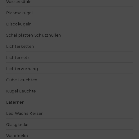
Wassersäule
Plasmakugel
Discokugeln
Schallplatten Schutzhüllen
Lichterketten
Lichternetz
Lichtervorhang
Cube Leuchten
Kugel Leuchte
Laternen
Led Wachs Kerzen
Glasglocke
Wanddeko