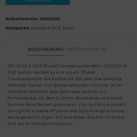
Produkt kaufen
Artikelnummer:
60302022
Kategorien:
Decolock DQ3
,
Racks
BESCHREIBUNG
REZENSIONEN (0)
DECOLOCK DQ3 3PunktTraversensystemBeim DECOLOCK
DQ3 System handelt es sich um ein 3Punkt
Traversensystem aus Aluminium das über drei konische
Verbinder Zapfen und Splinte verbunden wird.Der Vorteil
konischer Verbinder liegt darin dass sie kraft und
formschlüssig mit dem Gurtrohr abschlieÜen und damit
höchste Belastbarkeit garantieren. Das QuickLock System
ermöglicht schnelle effiziente und optisch ansprechende
Montage bei hÜufigem Auf und Abbau.Die drei Gurtrohre
sind aus 35 mm Aluminiumrohr …