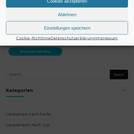
Cookies akzeptieren
PAS-212 MK3 //
TÜV/GS schwarz +
OMNITRONIC
STV3529 Adapter lang //
€
299,00
Wallbracket for PAS-21…
…
Ablehnen
Produkt kaufen
Einstellungen speichern
€
59,90
Cookie-Richtlinie
Datenschutzerklärung
Impressum
Produkt kaufen
Kategorien
Lavalampe nach Farbe
Lavalampen nach Typ