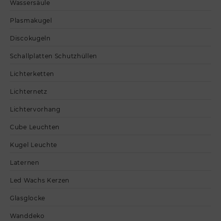
Wassersäule
Plasmakugel
Discokugeln
Schallplatten Schutzhüllen
Lichterketten
Lichternetz
Lichtervorhang
Cube Leuchten
Kugel Leuchte
Laternen
Led Wachs Kerzen
Glasglocke
Wanddeko