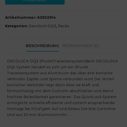
Produkt kaufen
Artikelnummer:
60302014
Kategorien:
Decolock DQ3
,
Racks
BESCHREIBUNG
REZENSIONEN (0)
DECOLOCK DQ3 3PunktTraversensystemBeim DECOLOCK
DQ3 System handelt es sich um ein 3Punkt
Traversensystem aus Aluminium das über drei konische
Verbinder Zapfen und Splinte verbunden wird.Der Vorteil
konischer Verbinder liegt darin dass sie kraft und
formschlüssig mit dem Gurtrohr abschlieÜen und damit
höchste Belastbarkeit garantieren. Das QuickLock System
ermöglicht schnelle effiziente und optisch ansprechende
Montage bei hÜufigem Auf und Abbau.Die drei Gurtrohre
sind aus 35 mm Aluminiumrohr …