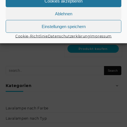
Cookies akzeptieren
gelb + rot + blau //
208 MK3 // OMNITRONIC
EUROLITE Set 3x …
Swing Bracket for PAS-
€
64,90
2…
Ablehnen
Produkt kaufen
Einstellungen speichern
€
42,90
Cookie-Richtlinie
Datenschutzerklärung
Impressum
Produkt kaufen
Kategorien
Lavalampe nach Farbe
Lavalampen nach Typ