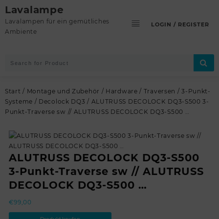
Skip
Lavalampe
to
Lavalampen für ein gemütliches
LOGIN / REGISTER
content
Ambiente
Start
/
Montage und Zubehör
/
Hardware
/
Traversen
/
3-Punkt-
Systeme
/
Decolock DQ3
/ ALUTRUSS DECOLOCK DQ3-S500 3-
Punkt-Traverse sw // ALUTRUSS DECOLOCK DQ3-S500 …
ALUTRUSS DECOLOCK DQ3-S500
3-Punkt-Traverse sw // ALUTRUSS
DECOLOCK DQ3-S500 …
€
99,00