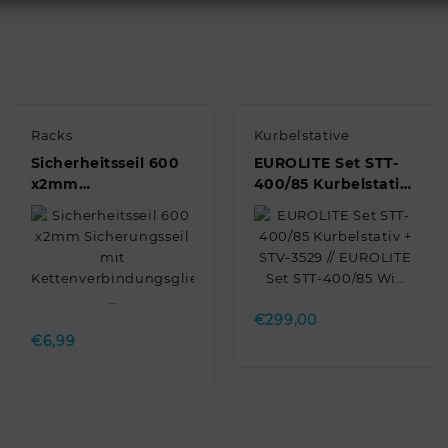
Racks
Kurbelstative
Sicherheitsseil 600
EUROLITE Set STT-
x2mm
400/85 Kurbelstativ
Sicherungsseil mit
+ STV-3529 //
/Stahlseil/Fang…
Kettenverbindungsglied/Stahlseil/
EUROLITE Set STT-
…
400/85 Wi…
Quick view
Quick view
€
299,00
€
6,99