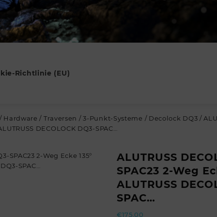
kie-Richtlinie (EU)
/
Hardware
/
Traversen
/
3-Punkt-Systeme
/
Decolock DQ3
/ AL
// ALUTRUSS DECOLOCK DQ3-SPAC…
ALUTRUSS DECO
SPAC23 2-Weg Eck
ALUTRUSS DECO
SPAC…
€
175,00