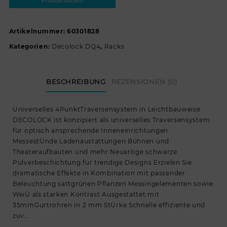
Produkt kaufen
Artikelnummer:
60301828
Kategorien:
Decolock DQ4
,
Racks
BESCHREIBUNG
REZENSIONEN (0)
Universelles 4PunktTraversensystem in Leichtbauweise
DECOLOCK ist konzipiert als universelles Traversensystem
für optisch ansprechende Inneneinrichtungen
MessestÜnde Ladenaustattungen Bühnen und
Theateraufbauten und mehr Neuartige schwarze
Pulverbeschichtung für trendige Designs Erzielen Sie
dramatische Effekte in Kombination mit passender
Beleuchtung sattgrünen Pflanzen Messingelementen sowie
WeiÜ als starken Kontrast Ausgestattet mit
35mmGurtrohren in 2 mm StÜrke Schnelle effiziente und
zuv…