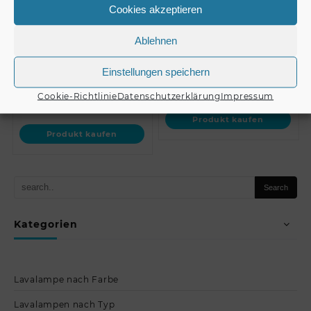
Wandhalterung für
4mm Stärke, 33cm
Cookies akzeptieren
PAS-210 MK3 //
Lang (bis 25kg nach
OMNITRONIC
BGV C1, 12-fach)
Ablehnen
Wallbracket for PAS-21…
Einstellungen speichern
€
4,99
Cookie-Richtlinie
Datenschutzerklärung
Impressum
€
49,90
Produkt kaufen
Produkt kaufen
Kategorien
Lavalampe nach Farbe
Lavalampen nach Typ