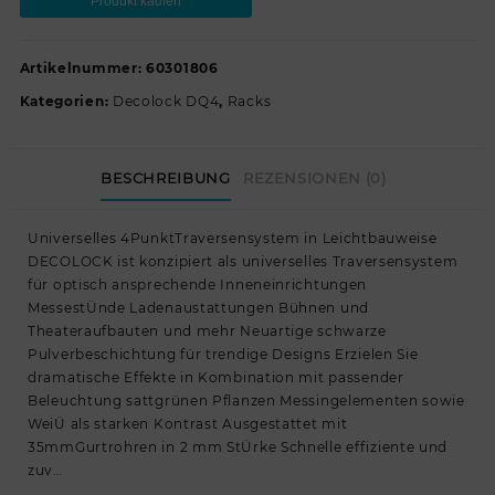
Produkt kaufen
Artikelnummer:
60301806
Kategorien:
Decolock DQ4
,
Racks
BESCHREIBUNG
REZENSIONEN (0)
Universelles 4PunktTraversensystem in Leichtbauweise
DECOLOCK ist konzipiert als universelles Traversensystem
für optisch ansprechende Inneneinrichtungen
MessestÜnde Ladenaustattungen Bühnen und
Theateraufbauten und mehr Neuartige schwarze
Pulverbeschichtung für trendige Designs Erzielen Sie
dramatische Effekte in Kombination mit passender
Beleuchtung sattgrünen Pflanzen Messingelementen sowie
WeiÜ als starken Kontrast Ausgestattet mit
35mmGurtrohren in 2 mm StÜrke Schnelle effiziente und
zuv…