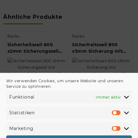
Ähnliche Produkte
Racks
Racks
Sicherheitsseil 600
Sicherheitsseil 800
x2mm Sicherungsseil
x3mm Sicherung mit
mit
Kettenverbindungsglied/St
Kettenverbindungsglied/Stahlseil/
…
Wir verwenden Cookies, um unsere Website und unseren
€
8,90
Service zu optimieren.
€
6,99
Funktional
Immer aktiv
Produkt kaufen
Produkt kaufen
Statistiken
Statisti
Racks
Racks
Marketing
Marketi
ALUTRUSS Set TRILOCK
RELACART M4