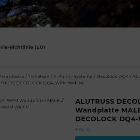
kie-Richtlinie (EU)
/
Hardware
/
Traversen
/
4-Punkt-Systeme
/
Decolock DQ4
/ A
LUTRUSS DECOLOCK DQ4-WPM Wall M…
ALUTRUSS DECO
Wandplatte MALE
DECOLOCK DQ4-
€
64,90