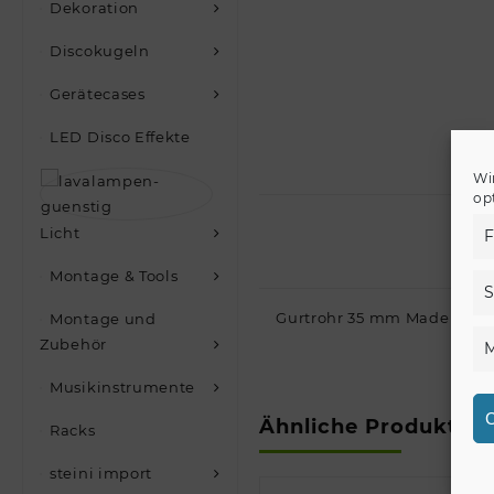
Dekoration
Discokugeln
Gerätecases
LED Disco Effekte
Wi
op
Licht
F
Montage & Tools
S
Gurtrohr 35 mm Made in Eu
Montage und
Zubehör
M
Musikinstrumente
C
Ähnliche Produkte
Racks
steini import