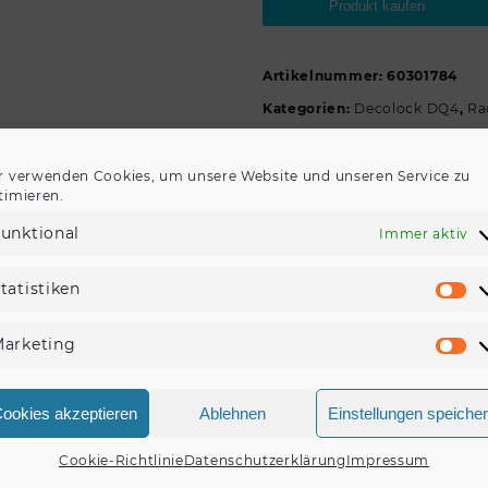
Produkt kaufen
Artikelnummer:
60301784
Kategorien:
Decolock DQ4
,
Ra
r verwenden Cookies, um unsere Website und unseren Service zu
timieren.
unktional
Immer aktiv
BESCHREIBUNG
REZENSIONEN (0)
tatistiken
St
rope Gurtrohr 35 mm Farbe Alufarben Gewicht 930 g
arketing
Ma
ookies akzeptieren
Ablehnen
Einstellungen speiche
Cookie-Richtlinie
Datenschutzerklärung
Impressum