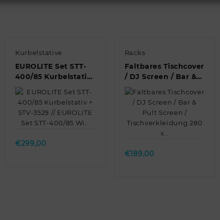
Kurbelstative
Racks
EUROLITE Set STT-
Faltbares Tischcover
400/85 Kurbelstativ
/ DJ Screen / Bar &
+ STV-3529 //
Pult Screen /
EUROLITE Set STT-
Tischverkleidung
400/85 Wi…
280 x…
Quick view
Quick view
€
299,00
€
189,00