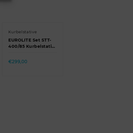
Kurbelstative
EUROLITE Set STT-
400/85 Kurbelstativ
TÜV/GS schwarz +
Quick view
STV3529 Adapter
€
299,00
lang //…