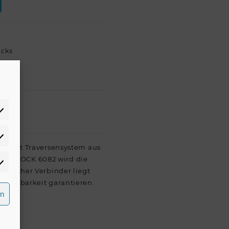
acks
atistiken
Punkt Traversensystem aus
 QUADLOCK 6082 wird die
rketing
konischer Verbinder liegt
elastbarkeit garantieren.
rn