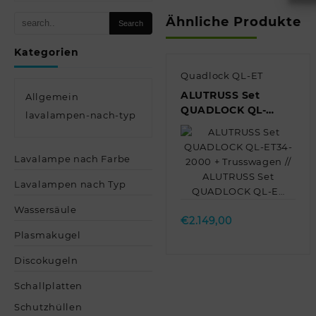
Ähnliche Produkte
Kategorien
Quadlock QL-ET
ALUTRUSS Set
Allgemein
QUADLOCK QL-
lavalampen-nach-typ
ET34-2000 +
Trusswagen //
ALUTRUSS Set
Lavalampe nach Farbe
QUADLOCK QL-E…
Quick view
Lavalampen nach Typ
Wassersäule
€
2.149,00
Plasmakugel
Discokugeln
Schallplatten
Schutzhüllen