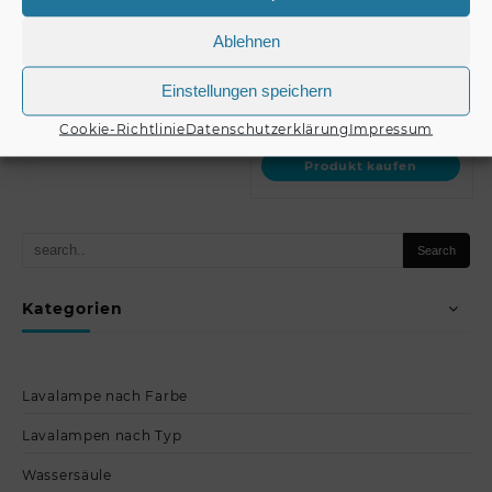
Trusswagen //
Kettenverbindungsglied/St
ALUTRUSS Set TRILOCK
€
1.899,00
Ablehnen
E-GL33 …
Einstellungen speichern
Produkt kaufen
€
12,90
Cookie-Richtlinie
Datenschutzerklärung
Impressum
Produkt kaufen
Kategorien
Lavalampe nach Farbe
Lavalampen nach Typ
Wassersäule