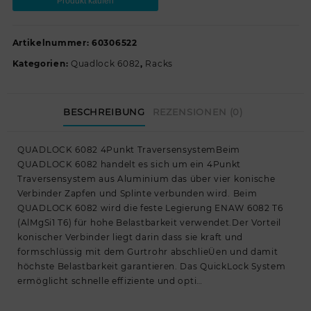
Produkt kaufen
Artikelnummer:
60306522
Kategorien:
Quadlock 6082
,
Racks
BESCHREIBUNG
REZENSIONEN (0)
QUADLOCK 6082 4Punkt TraversensystemBeim
QUADLOCK 6082 handelt es sich um ein 4Punkt
Traversensystem aus Aluminium das über vier konische
Verbinder Zapfen und Splinte verbunden wird. Beim
QUADLOCK 6082 wird die feste Legierung ENAW 6082 T6
(AlMgSi1 T6) für hohe Belastbarkeit verwendet.Der Vorteil
konischer Verbinder liegt darin dass sie kraft und
formschlüssig mit dem Gurtrohr abschlieÜen und damit
höchste Belastbarkeit garantieren. Das QuickLock System
ermöglicht schnelle effiziente und opti…