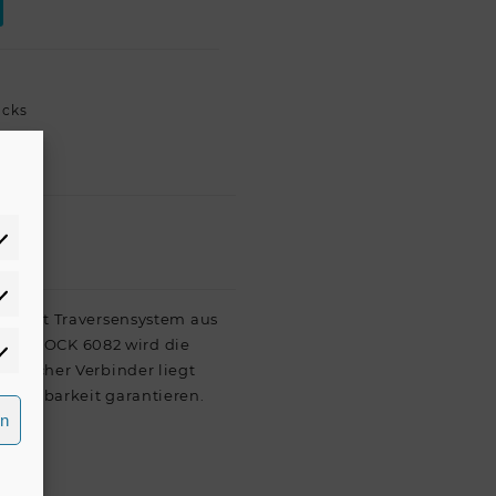
acks
atistiken
Punkt Traversensystem aus
 QUADLOCK 6082 wird die
rketing
konischer Verbinder liegt
elastbarkeit garantieren.
rn