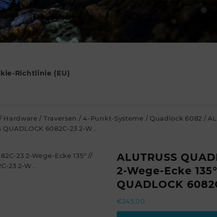
kie-Richtlinie (EU)
/
Hardware
/
Traversen
/
4-Punkt-Systeme
/
Quadlock 6082
/ A
SS QUADLOCK 6082C-23 2-W…
ALUTRUSS QUAD
2-Wege-Ecke 135
QUADLOCK 6082C
€
245,00