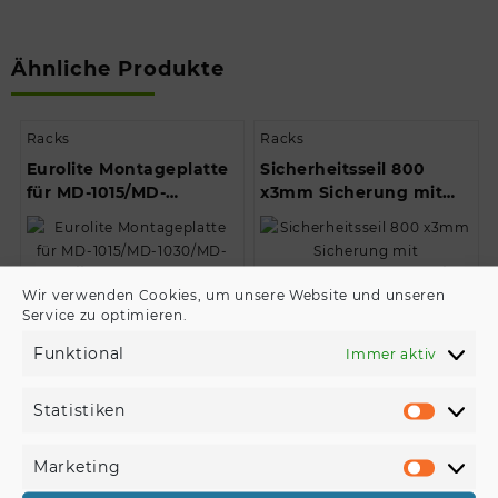
Ähnliche Produkte
Racks
Racks
Eurolite Montageplatte
Sicherheitsseil 800
für MD-1015/MD-
x3mm Sicherung mit
1030/MD-1515 // Eurolite
Kettenverbindungsglied/St
Mounting Plate…
Wir verwenden Cookies, um unsere Website und unseren
Service zu optimieren.
€
8,90
€
37,90
Funktional
Immer aktiv
Produkt kaufen
Produkt kaufen
Statistiken
Statisti
Racks
Quadlock QL-ET
Marketing
Marketi
ALUTRUSS Set TRILOCK
ALUTRUSS Set