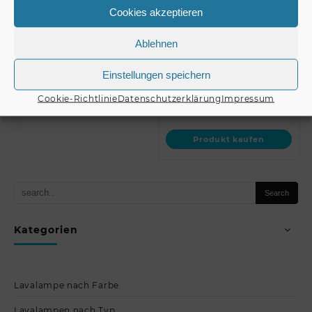
E-GL33 2000 +
QUADLOCK QL-ET34-
Cookies akzeptieren
Trusswagen //
2000 + Trusswagen //
ALUTRUSS Set TRILOCK
ALUTRUSS Set
Ablehnen
€
1.899,00
E-GL33 …
QUADLOCK QL-E…
Einstellungen speichern
Produkt kaufen
Cookie-Richtlinie
Datenschutzerklärung
Impressum
€
2.149,00
Produkt kaufen
Kategorien
Lavalampe nach Farbe
Lavalampen nach Typ