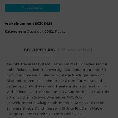
Produkt kaufen
Artikelnummer:
60306428
Kategorien:
Quadlock 6082
,
Racks
BESCHREIBUNG
REZENSIONEN (0)
4Punkt Traversensystem Feste ENAW 6082 Legierung für
hohe Belastbarkeit Hochwertige Aluminiumrohre mit 50
mm Durchmesser Einfache Montage Niedriges Gewicht
Abstand Lochmitte Lochmitte 240 mm Für Messe und
Ladenbau Diskotheken und Theaterinstallationen Inkl. 1 x
Verbinderset Gurtrohr 50 mm TÜV Süd zertifiziert Gurtrohr
50 mm x 2 mm SchweiÜverfahren WIGPuls
SchweiÜmaterial AlMg 5 Rohrmaterial AIMgSi1 T6 Farbe
Schwarz Strebe Durchmesser x StÜrke 16 x 2mm MaÜe
LÜnge 2000 mm Breite 290 mm Höhe 290…