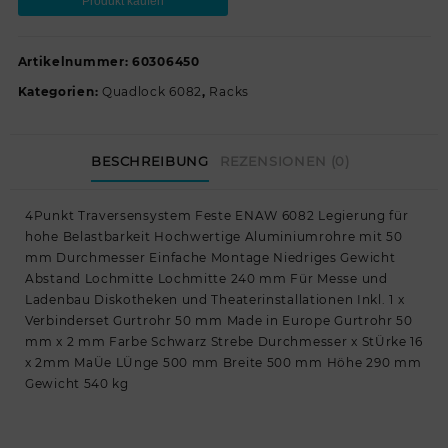
Produkt kaufen
Artikelnummer:
60306450
Kategorien:
Quadlock 6082
,
Racks
BESCHREIBUNG
REZENSIONEN (0)
4Punkt Traversensystem Feste ENAW 6082 Legierung für
hohe Belastbarkeit Hochwertige Aluminiumrohre mit 50
mm Durchmesser Einfache Montage Niedriges Gewicht
Abstand Lochmitte Lochmitte 240 mm Für Messe und
Ladenbau Diskotheken und Theaterinstallationen Inkl. 1 x
Verbinderset Gurtrohr 50 mm Made in Europe Gurtrohr 50
mm x 2 mm Farbe Schwarz Strebe Durchmesser x StÜrke 16
x 2mm MaÜe LÜnge 500 mm Breite 500 mm Höhe 290 mm
Gewicht 540 kg