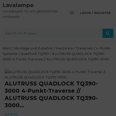
Skip
Lavalampe
to
Lavalampen für ein gemütliches
LOGIN / REGISTER
content
Ambiente
Start
/
Montage und Zubehör
/
Hardware
/
Traversen
/
4-Punkt-
Systeme
/
Quadlock TQ390
/ ALUTRUSS QUADLOCK TQ390-
3000 4-Punkt-Traverse // ALUTRUSS QUADLOCK TQ390-3000…
ALUTRUSS QUADLOCK TQ390-
3000 4-Punkt-Traverse //
ALUTRUSS QUADLOCK TQ390-
3000…
€
519,00