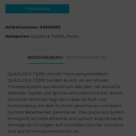
Produkt kaufen
Artikelnummer:
60306030
Kategorien:
Quadlock TQ390
,
Racks
BESCHREIBUNG
REZENSIONEN (0)
QUADLOCK TQ390 4Punkt TraversensystemBeim
QUADLOCK TQ390 handelt es sich um ein 4Punkt
Traversensystem aus Aluminium das über vier konische
Verbinder Zapfen und Splinte verbunden wird.Der Vorteil
konischer Verbinder liegt darin dass sie kraft und
formschlüssig mit dem Gurtrohr abschlieÜen und damit
höchste Belastbarkeit garantieren. Das QuickLock System
ermöglicht schnelle effiziente und optisch ansprechende
Montage bei hÜufigem Auf und Abbau.Die vier Gurtrohre
sind aus 50 mm Aluminiumrohr mi…