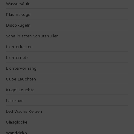
Wassersäule
Plasmakugel
Discokugeln
Schallplatten Schutzhüllen
Lichterketten
Lichternetz
Lichtervorhang
Cube Leuchten
Kugel Leuchte
Laternen
Led Wachs Kerzen
Glasglocke
Wanddeko