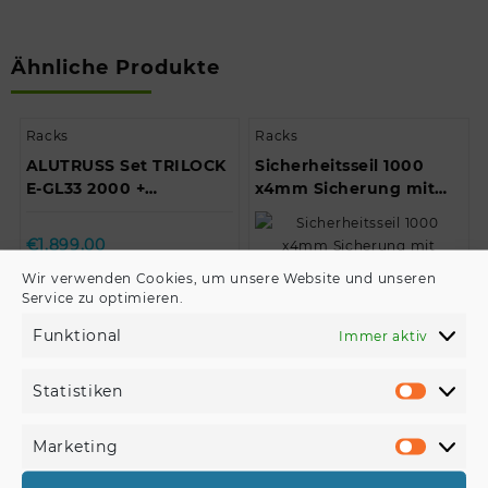
Ähnliche Produkte
Racks
Racks
ALUTRUSS Set TRILOCK
Sicherheitsseil 1000
E-GL33 2000 +
x4mm Sicherung mit
Trusswagen //
Kettenverbindungsglied/St
ALUTRUSS Set TRILOCK
€
1.899,00
E-GL33 …
Wir verwenden Cookies, um unsere Website und unseren
Service zu optimieren.
Produkt kaufen
€
12,90
Funktional
Immer aktiv
Produkt kaufen
Statistiken
Statisti
Racks
Racks
Marketing
OMNITRONIC
EUROLITE Set 3x UV-
Marketi
Schwenkbügel für PAS-
Seifenblasenfluid 5l