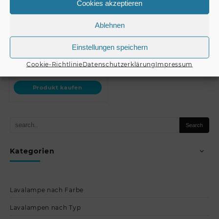
Cookies akzeptieren
208 MK3 // OMNITRONIC
gelb + rot + blau //
Swing Bracket for PAS-
EUROLITE Set 3x …
€
64,90
Ablehnen
2…
Einstellungen speichern
Produkt kaufen
€
42,90
Cookie-Richtlinie
Datenschutzerklärung
Impressum
Produkt kaufen
Kategorien
Lavalampe nach Farbe
Lavalampen nach Typ