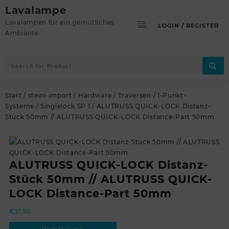
Skip
Lavalampe
to
Lavalampen für ein gemütliches
LOGIN / REGISTER
content
Ambiente
Start
/
steini import
/
Hardware
/
Traversen
/
1-Punkt-
Systeme
/
Singlelock SP 1
/ ALUTRUSS QUICK-LOCK Distanz-
Stück 50mm // ALUTRUSS QUICK-LOCK Distance-Part 50mm
ALUTRUSS QUICK-LOCK Distanz-
Stück 50mm // ALUTRUSS QUICK-
LOCK Distance-Part 50mm
€
31,90