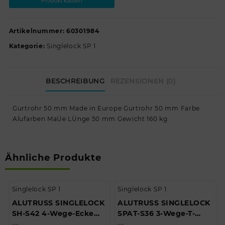
Produkt kaufen
Artikelnummer:
60301984
Kategorie:
Singlelock SP 1
BESCHREIBUNG
REZENSIONEN (0)
Gurtrohr 50 mm Made in Europe Gurtrohr 50 mm Farbe
Alufarben MaÜe LÜnge 50 mm Gewicht 160 kg
Ähnliche Produkte
Singlelock SP 1
Singlelock SP 1
ALUTRUSS SINGLELOCK
ALUTRUSS SINGLELOCK
SH-S42 4-Wege-Ecke
SPAT-S36 3-Wege-T-
90° sw // ALUTRUSS
stück 90° sw //