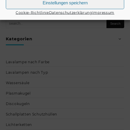
Produkt kaufen
Produkt kaufen
Einstellungen speichern
Cookie-Richtlinie
Datenschutzerklärung
Impressum
Kategorien
Lavalampe nach Farbe
Lavalampen nach Typ
Wassersäule
Plasmakugel
Discokugeln
Schallplatten Schutzhüllen
Lichterketten