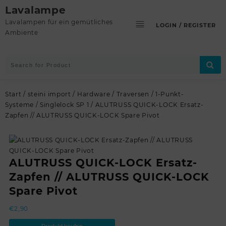
Skip
Lavalampe
to
Lavalampen für ein gemütliches
LOGIN / REGISTER
content
Ambiente
Start
/
steini import
/
Hardware
/
Traversen
/
1-Punkt-
Systeme
/
Singlelock SP 1
/ ALUTRUSS QUICK-LOCK Ersatz-
Zapfen // ALUTRUSS QUICK-LOCK Spare Pivot
ALUTRUSS QUICK-LOCK Ersatz-
Zapfen // ALUTRUSS QUICK-LOCK
Spare Pivot
€
2,90