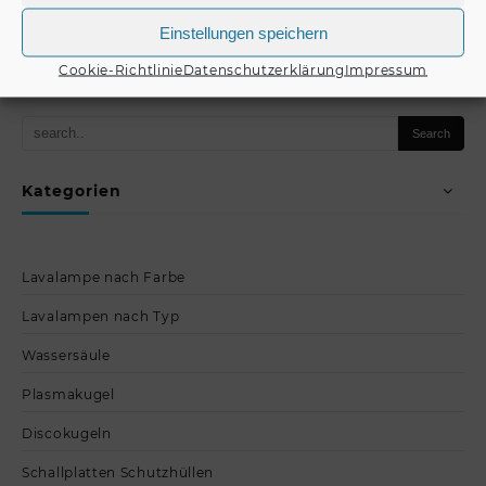
Einstellungen speichern
Produkt kaufen
Produkt kaufen
Cookie-Richtlinie
Datenschutzerklärung
Impressum
Kategorien
Lavalampe nach Farbe
Lavalampen nach Typ
Wassersäule
Plasmakugel
Discokugeln
Schallplatten Schutzhüllen