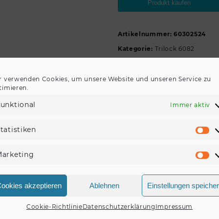
Produkt kaufen
Artikelnummer:
60302524
Kategorie:
Trilock 6082
r verwenden Cookies, um unsere Website und unseren Service zu
timieren.
unktional
Immer aktiv
BESCHREIBUNG
REZENSIONEN (0)
tatistiken
St
rope Ausrichtung Kreis (3Punktsystem) Spitze innen Gurtroh
ser x StÜrke 16 x 2mm
arketing
Ma
ookies akzeptieren
Ablehnen
Einstellungen speiche
Cookie-Richtlinie
Datenschutzerklärung
Impressum