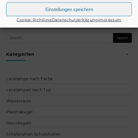
Einstellungen speichern
Produkt kaufen
Produkt kaufen
Cookie-Richtlinie
Datenschutzerklärung
Impressum
Kategorien
Lavalampe nach Farbe
Lavalampen nach Typ
Wassersäule
Plasmakugel
Discokugeln
Schallplatten Schutzhüllen