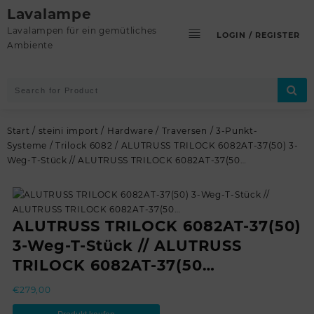
Skip
Lavalampe
to
Lavalampen für ein gemütliches
LOGIN / REGISTER
content
Ambiente
Start
/
steini import
/
Hardware
/
Traversen
/
3-Punkt-
Systeme
/
Trilock 6082
/ ALUTRUSS TRILOCK 6082AT-37(50) 3-
Weg-T-Stück // ALUTRUSS TRILOCK 6082AT-37(50…
ALUTRUSS TRILOCK 6082AT-37(50)
3-Weg-T-Stück // ALUTRUSS
TRILOCK 6082AT-37(50…
€
279,00