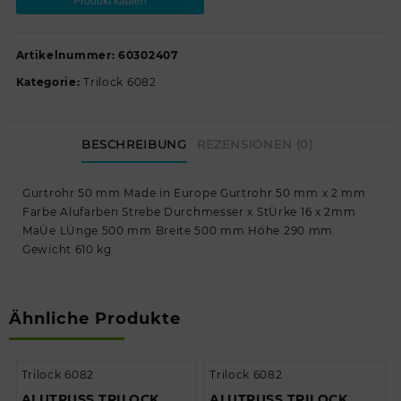
Produkt kaufen
Artikelnummer:
60302407
Kategorie:
Trilock 6082
BESCHREIBUNG
REZENSIONEN (0)
Gurtrohr 50 mm Made in Europe Gurtrohr 50 mm x 2 mm
Farbe Alufarben Strebe Durchmesser x StÜrke 16 x 2mm
MaÜe LÜnge 500 mm Breite 500 mm Höhe 290 mm
Gewicht 610 kg
Ähnliche Produkte
Trilock 6082
Trilock 6082
ALUTRUSS TRILOCK
ALUTRUSS TRILOCK