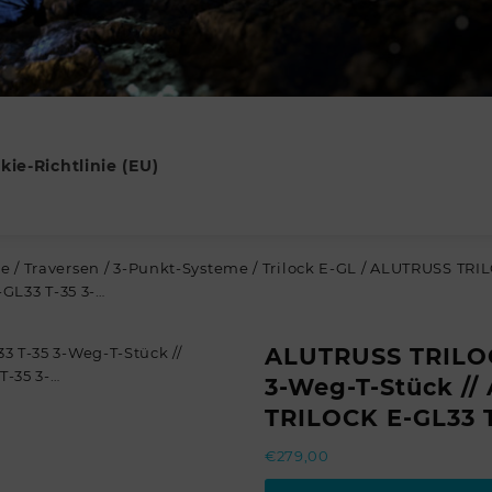
kie-Richtlinie (EU)
re
/
Traversen
/
3-Punkt-Systeme
/
Trilock E-GL
/ ALUTRUSS TRIL
GL33 T-35 3-…
ALUTRUSS TRILOC
3-Weg-T-Stück /
TRILOCK E-GL33 T
€
279,00