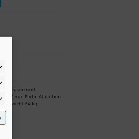
atistiken
Diskotheken und
0 mm x 2 mm Farbe Alufarben
rketing
m Gewicht 64 kg
rn