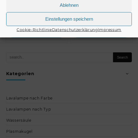
Ablehnen
€
99,00
€
489,00
Einstellungen speichern
Cookie-Richtlinie
Datenschutzerklärung
Impressum
Produkt kaufen
Produkt kaufen
Kategorien
Lavalampe nach Farbe
Lavalampen nach Typ
Wassersäule
Plasmakugel