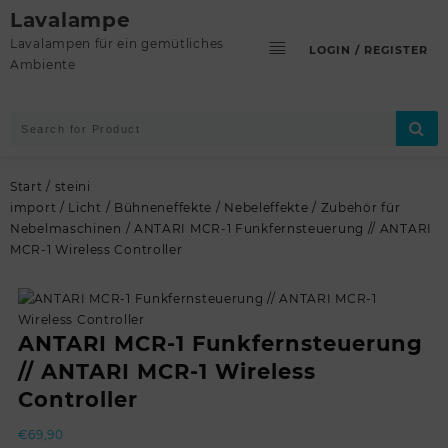
Skip
Lavalampe
to
Lavalampen für ein gemütliches
LOGIN / REGISTER
content
Ambiente
Start
/
steini
import
/
Licht
/
Bühneneffekte
/
Nebeleffekte
/
Zubehör für
Nebelmaschinen
/ ANTARI MCR-1 Funkfernsteuerung // ANTARI
MCR-1 Wireless Controller
ANTARI MCR-1 Funkfernsteuerung
// ANTARI MCR-1 Wireless
Controller
€
69,90