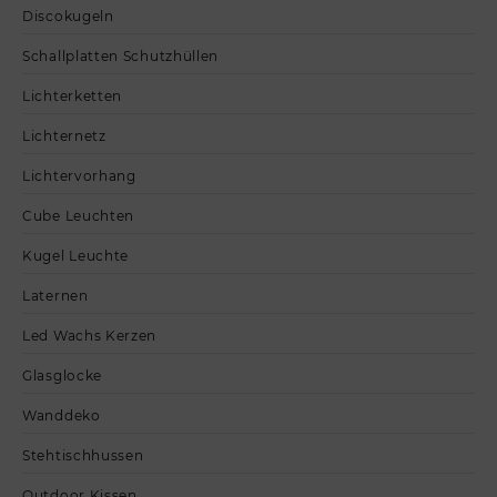
Discokugeln
Schallplatten Schutzhüllen
Lichterketten
Lichternetz
Lichtervorhang
Cube Leuchten
Kugel Leuchte
Laternen
Led Wachs Kerzen
Glasglocke
Wanddeko
Stehtischhussen
Outdoor Kissen