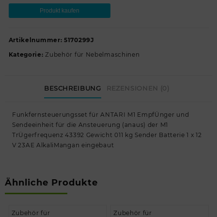
Produkt kaufen
Artikelnummer:
5170299J
Kategorie:
Zubehör für Nebelmaschinen
BESCHREIBUNG
REZENSIONEN (0)
Funkfernsteuerungsset für ANTARI M1 EmpfÜnger und
Sendeeinheit für die Ansteuerung (anaus) der M1
TrÜgerfrequenz 43392 Gewicht 011 kg Sender Batterie 1 x 12
V 23AE AlkaliMangan eingebaut
Ähnliche Produkte
Zubehör für
Zubehör für