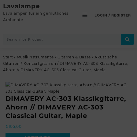
Skip
Lavalampe
to
Lavalampen für ein gemütliches
LOGIN / REGISTER
content
Ambiente
Start
/
Musikinstrumente
/
Gitarren & Bässe
/
Akustische
Gitarren
/
Konzertgitarren
/ DIMAVERY AC-303 Klassikgitarre,
Ahorn // DIMAVERY AC-303 Classical Guitar, Maple
DIMAVERY AC-303 Klassikgitarre,
Ahorn // DIMAVERY AC-303
Classical Guitar, Maple
€
105,00