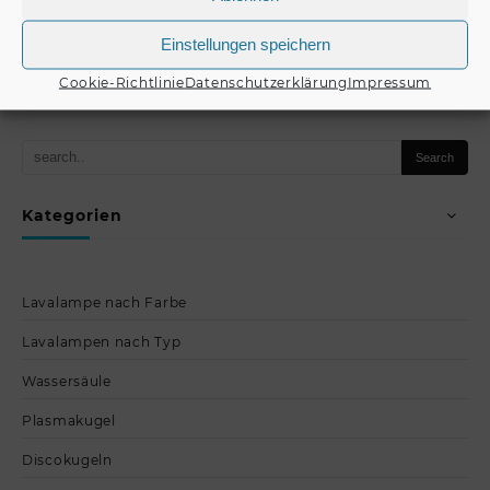
€
105,00
€
105,00
Einstellungen speichern
Produkt kaufen
Produkt kaufen
Cookie-Richtlinie
Datenschutzerklärung
Impressum
Kategorien
Lavalampe nach Farbe
Lavalampen nach Typ
Wassersäule
Plasmakugel
Discokugeln