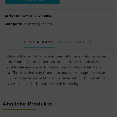
Produkt kaufen
Artikelnummer:
26235004
Kategorie:
Konzertgitarren
BESCHREIBUNG
REZENSIONEN (0)
KlassikGitarre mit Tonabnehmer Inkl. Tonabnehmersystem
mit 3BandEQ und Tuner Batterie 1 x 90 V EBlock 6F22
ZinkKohle eingebaut Tonabnehmer 1 x Piezo Hals Nato
Griffbrett Walnuss 19 Bünde Korpus 44 Mahagoni Mensur
650 mm Sattelbreite 50 mm Saitenanzahl 6 Brücke Ahorn
Decke Fichte Farbe Natur Gewicht 190 kg
Ähnliche Produkte