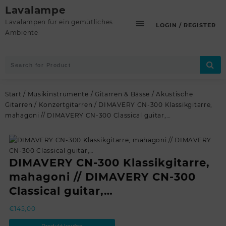
Skip
Lavalampe
to
Lavalampen für ein gemütliches
LOGIN / REGISTER
content
Ambiente
Start
/
Musikinstrumente
/
Gitarren & Bässe
/
Akustische
Gitarren
/
Konzertgitarren
/ DIMAVERY CN-300 Klassikgitarre,
mahagoni // DIMAVERY CN-300 Classical guitar,…
DIMAVERY CN-300 Klassikgitarre,
mahagoni // DIMAVERY CN-300
Classical guitar,…
€
145,00