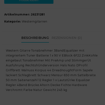
Produkt kaufen
Artikelnummer:
26231281
Kategorie:
Westerngitarren
BESCHREIBUNG
REZENSIONEN (0)
Western Gitarre Tonabnehmer 3BandEqualizer mit
integriertem Tuner Batterie 1 x 90 V EBlock 6F22 ZinkKohle
eingebaut Tonabnehmer Mit PreAmp und StimmgerÜt
Ausführung RechtshÜnderversion Hals Nato DProfil
Griffbrett Walnuss Korpus 44 DreadnoughtForm Sapele
lackiert Schlagbrett Schwarz Mensur 650 mm Sattelbreite
50 mm Saitenanzahl 12 Regler 1 x LautstÜrke Equalizer
Regler 4Band Brücke Ahorn Decke Fichte Hardware
Verchromt Farbe Natur Gewicht 245 kg