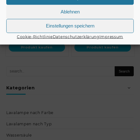
Rounded back, red
Western guitar white
Ablehnen
Einstellungen speichern
€
175,00
€
119,00
Cookie-Richtlinie
Datenschutzerklärung
Impressum
Produkt kaufen
Produkt kaufen
Kategorien
Lavalampe nach Farbe
Lavalampen nach Typ
Wassersäule