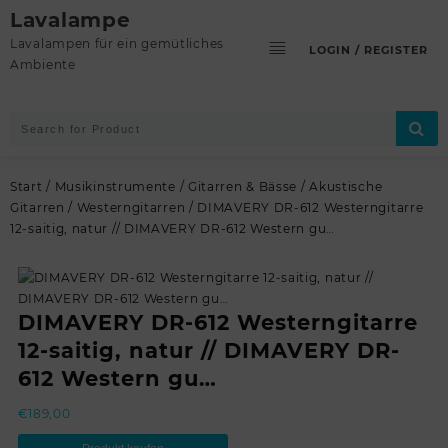
Skip
Lavalampe
to
Lavalampen für ein gemütliches
LOGIN / REGISTER
content
Ambiente
Start
/
Musikinstrumente
/
Gitarren & Bässe
/
Akustische
Gitarren
/
Westerngitarren
/ DIMAVERY DR-612 Westerngitarre
12-saitig, natur // DIMAVERY DR-612 Western gu…
DIMAVERY DR-612 Westerngitarre
12-saitig, natur // DIMAVERY DR-
612 Western gu…
€
189,00