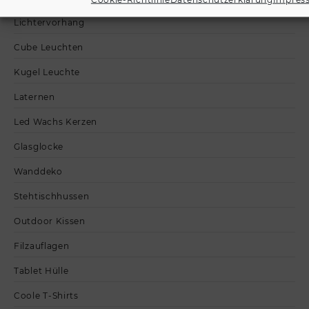
Lichtervorhang
Cube Leuchten
Kugel Leuchte
Laternen
Led Wachs Kerzen
Glasglocke
Wanddeko
Stehtischhussen
Outdoor Kissen
Filzauflagen
Tablet Hülle
Coole T-Shirts