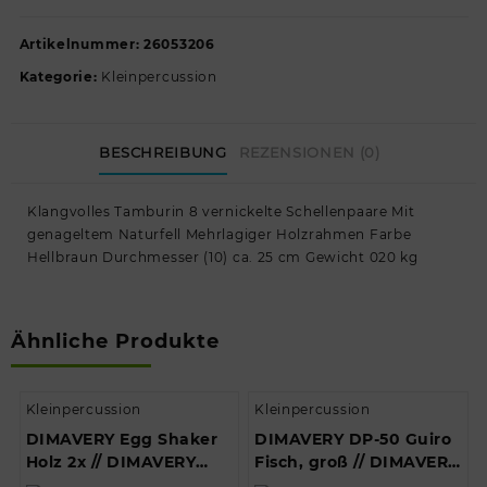
Artikelnummer:
26053206
Kategorie:
Kleinpercussion
BESCHREIBUNG
REZENSIONEN (0)
Klangvolles Tamburin 8 vernickelte Schellenpaare Mit
genageltem Naturfell Mehrlagiger Holzrahmen Farbe
Hellbraun Durchmesser (10) ca. 25 cm Gewicht 020 kg
Ähnliche Produkte
Kleinpercussion
Kleinpercussion
DIMAVERY Egg Shaker
DIMAVERY DP-50 Guiro
Holz 2x // DIMAVERY
Fisch, groß // DIMAVERY
Egg shaker wood 2x
DP-50 Guiro Fish, big