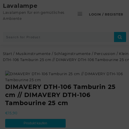
Skip
Lavalampe
to
Lavalampen für ein gemütliches
LOGIN / REGISTER
content
Ambiente
Start
/
Musikinstrumente
/
Schlaginstrumente
/
Percussion
/
Klei
DTH-106 Tamburin 25 cm // DIMAVERY DTH-106 Tambourine 25 c
DIMAVERY DTH-106 Tamburin 25
cm // DIMAVERY DTH-106
Tambourine 25 cm
€
15,90
Produkt kaufen