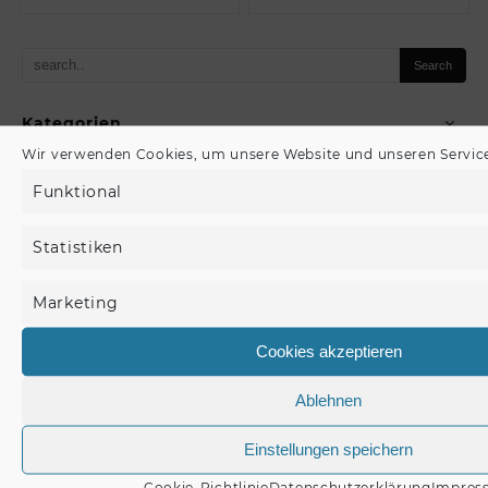
Kategorien
Wir verwenden Cookies, um unsere Website und unseren Service
Funktional
Lavalampe nach Farbe
Statistiken
Lavalampen nach Typ
Wassersäule
Marketing
Plasmakugel
Cookies akzeptieren
Discokugeln
Ablehnen
Schallplatten Schutzhüllen
Lichterketten
Einstellungen speichern
Lichternetz
Cookie-Richtlinie
Datenschutzerklärung
Impres