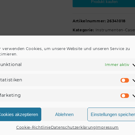
Produkt kaufen
Artikelnummer:
26341018
Kategorie:
Instrumenten-Case
r verwenden Cookies, um unsere Website und unseren Service zu
timieren.
unktional
Immer aktiv
BESCHREIBUNG
REZENSIONEN (0)
tatistiken
St
e Mit 4 vergoldeten Schnappschlössern davon eines schlieÜba
 Schutz sowie einen gefahrlosen Transport Material Mehrlagige
arketing
Ma
kg
ookies akzeptieren
Ablehnen
Einstellungen speiche
Cookie-Richtlinie
Datenschutzerklärung
Impressum