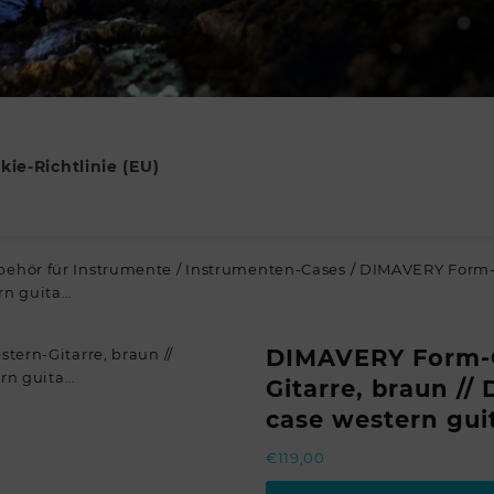
kie-Richtlinie (EU)
behör für Instrumente
/
Instrumenten-Cases
/ DIMAVERY Form-C
rn guita…
DIMAVERY Form-
Gitarre, braun /
case western gui
€
119,00